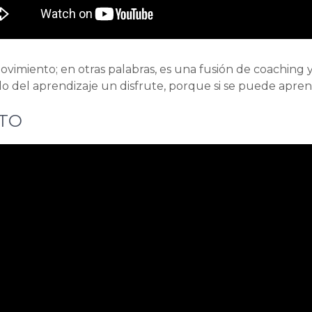
vimiento; en otras palabras, es una fusión de coaching 
o del aprendizaje un disfrute, porque si se puede apren
ATO