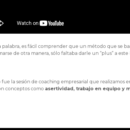
 palabra, es fácil comprender que un método que se bas
rse de otra manera, sólo faltaba darle un “plus” a este b
 fue la sesión de coaching empresarial que realizamos e
eron conceptos como
asertividad, trabajo en equipo y 