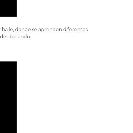
y baile, donde se aprenden diferentes
der bailando.