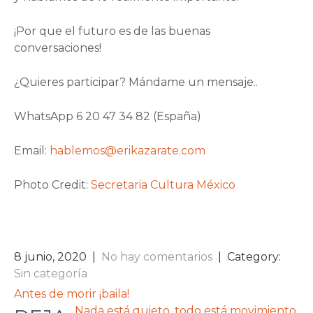
¡Por que el futuro es de las buenas
conversaciones!
¿Quieres participar? Mándame un mensaje..
WhatsApp 6 20 47 34 82 (España)
Email:
hablemos@erikazarate.com
Photo Credit:
Secretaria Cultura México
8 junio, 2020
|
No hay comentarios
| Category:
Sin categoría
NAVEGACIÓN
Antes de morir ¡baila!
Nada está quieto, todo está movimiento